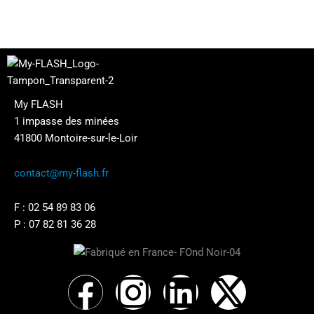
My FLASH
1 impasse des minées
41800 Montoire-sur-le-Loir
contact@my-flash.fr
F :
02 54 89 83 06
P :
07 82 81 36 28
F
I
L
X