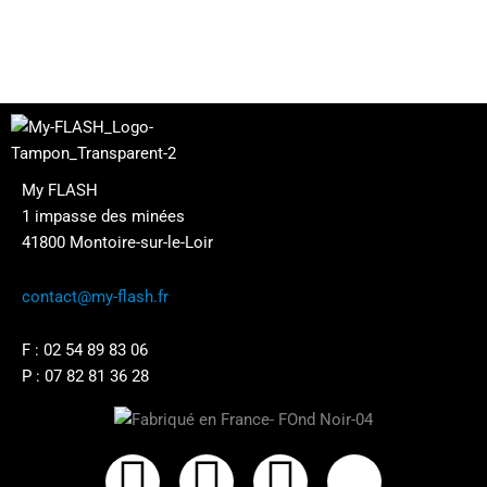
My FLASH
1 impasse des minées
41800 Montoire-sur-le-Loir
contact@my-flash.fr
F :
02 54 89 83 06
P :
07 82 81 36 28
F
I
L
X