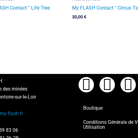
SH Contact ° Life Tree
My FLASH Contact ° Circus Ti
30,00
€
F
I
L
H
e des minées
a
n
i
toire-sur-le-Loir
Boutique
c
s
n
y-flash.fr
Conditions Générale de V
e
t
k
Utilisation
89 83 06