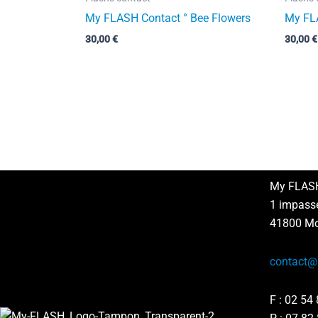
My FLASH Contact ° Bee Flowers
My FLA
30,00
€
30,00
€
My FLAS
1 impass
41800 Mon
contact@m
F :
02 54 