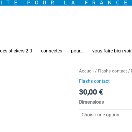
ITE POUR LA FRANC
des stickers 2.0
connectés
pour…
vous faire bien voir
quantité
Accueil
/
Flashs contact
/ 
de
Flashs contact
My
30,00
€
FLASH
Contact
Dimensions
°
Moustache
Smile