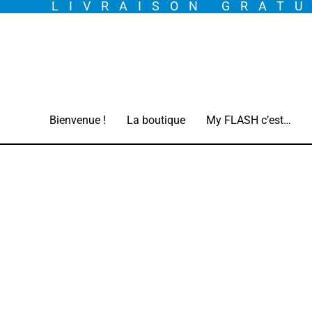
LIVRAISON GRATU
Aller
au
contenu
Bienvenue !
La boutique
My FLASH c’est…