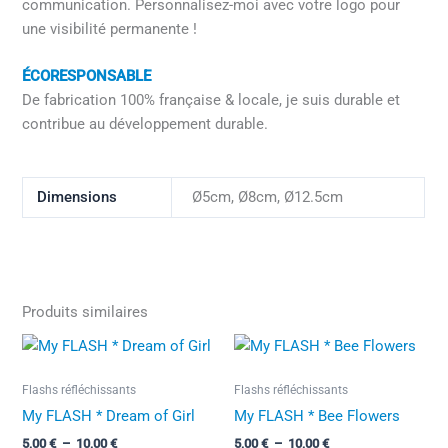
communication. Personnalisez-moi avec votre logo pour
une visibilité permanente !
ÉCORESPONSABLE
De fabrication 100% française & locale, je suis durable et
contribue au développement durable.
Dimensions
Ø5cm, Ø8cm, Ø12.5cm
Produits similaires
Plage
Plage
de
de
prix :
prix :
Flashs réfléchissants
Flashs réfléchissants
5,00 €
5,00 €
à
à
My FLASH * Dream of Girl
My FLASH * Bee Flowers
10,00 €
10,00 €
5,00
€
–
10,00
€
5,00
€
–
10,00
€