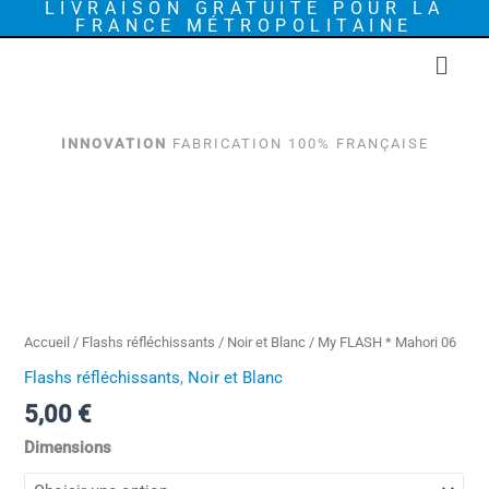
LIVRAISON GRATUITE POUR LA
Aller
FRANCE MÉTROPOLITAINE
au
Menu
contenu
INNOVATION
FABRICATION 100% FRANÇAISE
quantité
de
My
FLASH
*
Mahori
Accueil
/
Flashs réfléchissants
/
Noir et Blanc
/ My FLASH * Mahori 06
06
Flashs réfléchissants
,
Noir et Blanc
5,00
€
Dimensions