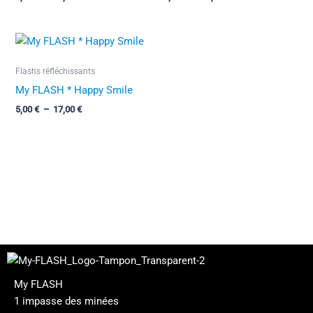
Plage
de
prix :
Flashs réfléchissants
5,00 €
à
My FLASH * Happy Smile
17,00 €
5,00
€
–
17,00
€
My FLASH
1 impasse des minées