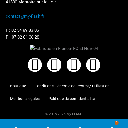
41800 Montoire-sur-le-Loir
contact@my-flash.fr
F :
02 54 89 83 06
P :
07 82 81 36 28
F
I
L
X
a
n
i
-
Boutique
Conditions Générale de Ventes / Utilisation
c
s
n
t
Mentions légales
Politique de confidentialité
e
t
k
w
​​© 2015-2026 My FLASH
b
a
e
i
Tous droits réservés | Webmaster :
Mansoura
0
Boutique
Phone
Compte
WooC