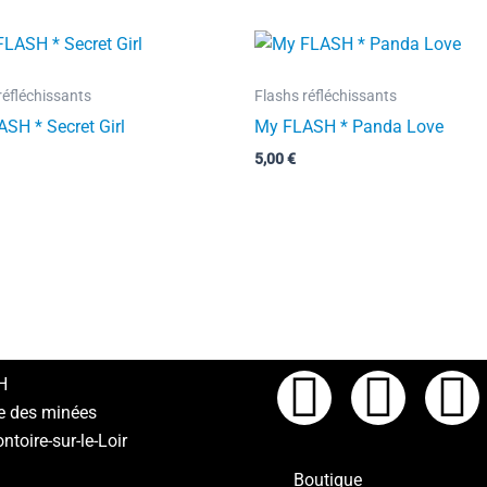
réfléchissants
Flashs réfléchissants
SH * Secret Girl
My FLASH * Panda Love
5,00
€
F
I
L
H
e des minées
a
n
i
toire-sur-le-Loir
Boutique