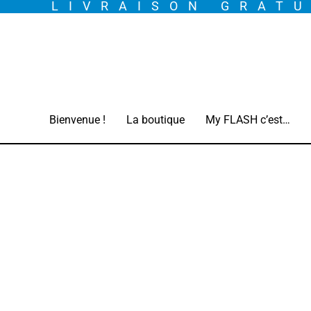
LIVRAISON GRATU
Aller
au
contenu
Bienvenue !
La boutique
My FLASH c’est…