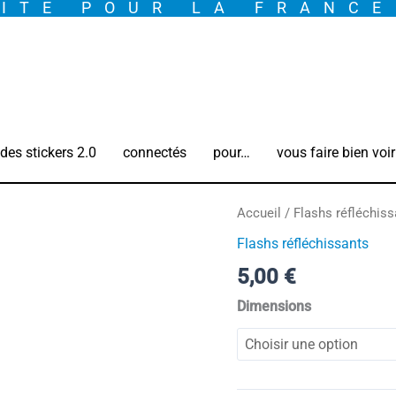
ITE POUR LA FRANC
des stickers 2.0
connectés
pour…
vous faire bien voir
quantité
Accueil
/
Flashs réfléchiss
de
Flashs réfléchissants
My
5,00
€
FLASH
*
Dimensions
Cool
Dog