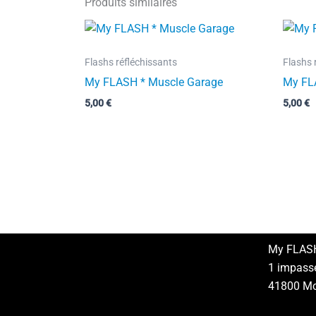
Produits similaires
Flashs réfléchissants
Flashs 
My FLASH * Muscle Garage
My FLA
5,00
€
5,00
€
My FLAS
1 impass
41800 Mon