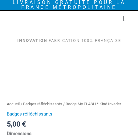
LIVRAISON GRATUITE POUR LA
Aller
FRANCE MÉTROPOLITAINE
au
Menu
contenu
INNOVATION
FABRICATION 100% FRANÇAISE
quantité
de
Badge
My
FLASH
*
Kind
Accueil
/
Badges réfléchissants
/ Badge My FLASH * Kind Invader
Invader
Badges réfléchissants
5,00
€
Dimensions