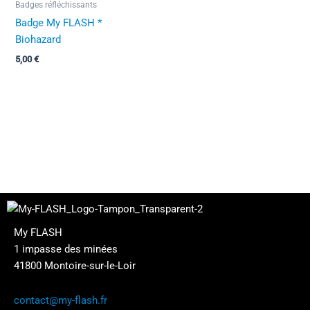
Badges réfléchissants
Badge My FLASH *
Biohazard
5,00
€
My FLASH
1 impasse des minées
41800 Montoire-sur-le-Loir
contact@my-flash.fr