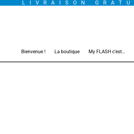
LIVRAISON GRATU
Aller
au
contenu
Bienvenue !
La boutique
My FLASH c’est…