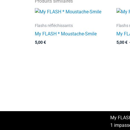
Produits similaires
Flashs réfléchissants
Flashs 
My FLASH * Moustache-Smile
My FL
5,00
€
5,00
€
My FLAS
1 impass