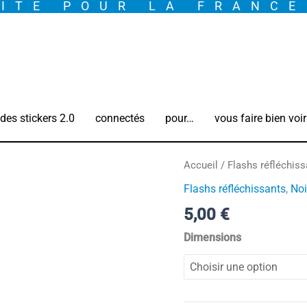
ITE POUR LA FRANC
des stickers 2.0
connectés
pour…
vous faire bien voir
quantité
Accueil
/
Flashs réfléchiss
de
Flashs réfléchissants
,
Noi
My
5,00
€
FLASH
*
Dimensions
Tête
à
Toto