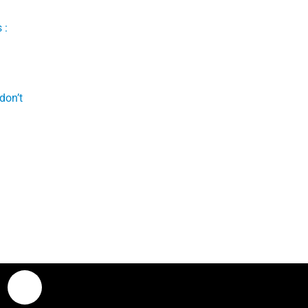
don’t
X