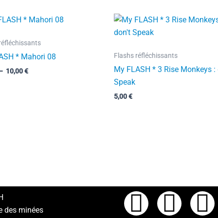
Plage
de
prix :
réfléchissants
5,00 €
à
Flashs réfléchissants
ASH * Mahori 08
10,00 €
My FLASH * 3 Rise Monkeys : 
–
10,00
€
Speak
5,00
€
F
I
L
H
e des minées